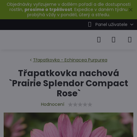
Objednávky vyřizujeme v došlém pořadí a dle dostupnosti
✕
rostlin,
prosíme o trpělivost
. Expedice v daném týdnu
probýhá vždy v pondělí, úterý a středu.
Panel uživatele
Třapatkovka - Echinacea Purpurea
Třapatkovka nachová
`Prairie Splendor Compact
Rose`
Hodnocení