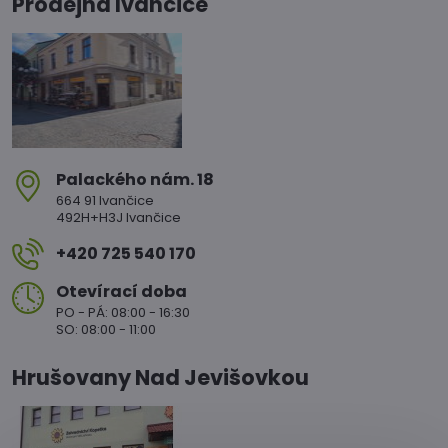
Prodejna Ivančice
Palackého nám​. 18
664 91 Ivančice
492H+H3J Ivančice
+420 725 540 170
Otevírací doba
PO - PÁ: 08:00 - 16:30
SO: 08:00 - 11:00
Hrušovany Nad Jevišovkou