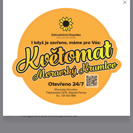
Orange Sunset`
Skladem
129 Kč
Zobrazit
Potřebujete poradit s výběrem
zboží?
Zahradnictví Kopetka
Vedrovice 315
671 75 Loděnice u Moravského Krumlova
Telefon
+420 731 103 985
Prodejna
+420 607 042 662
Email
info@zahradnictvikopetka.cz