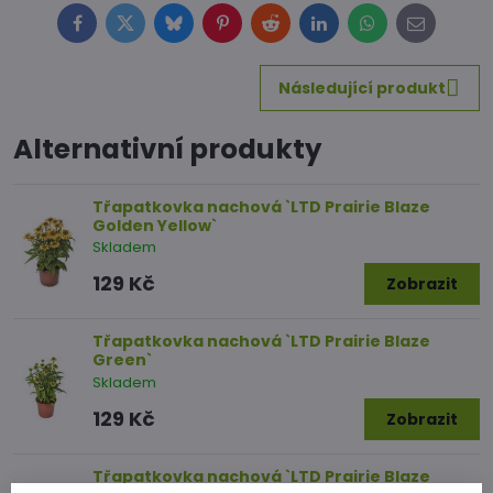
Facebook
Twitter
Bluesky
Pinterest
Reddit
LinkedIn
WhatsApp
E-
mail
Následující produkt
Alternativní produkty
Třapatkovka nachová `LTD Prairie Blaze
Golden Yellow`
Skladem
129 Kč
Zobrazit
Třapatkovka nachová `LTD Prairie Blaze
Green`
Skladem
129 Kč
Zobrazit
Třapatkovka nachová `LTD Prairie Blaze